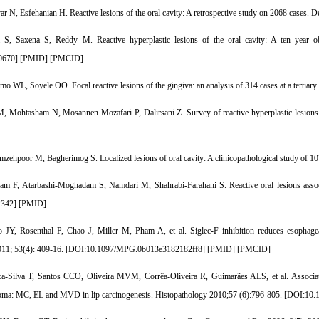
r N, Esfehanian H. Reactive lesions of the oral cavity: A retrospective study on 2068 cases. D
S, Saxena S, Reddy M. Reactive hyperplastic lesions of the oral cavity: A ten year o
0670
] [
PMID
] [
PMCID
]
 WL, Soyele OO. Focal reactive lesions of the gingiva: an analysis of 314 cases at a tertiary 
 Mohtasham N, Mosannen Mozafari P, Dalirsani Z. Survey of reactive hyperplastic lesions o
zehpoor M, Bagherimog S. Localized lesions of oral cavity: A clinicopathological study of 10
m F, Atarbashi-Moghadam S, Namdari M, Shahrabi-Farahani S. Reactive oral lesions associa
2342
] [
PMID
]
 JY, Rosenthal P, Chao J, Miller M, Pham A, et al. Siglec-F inhibition reduces esophagea
11; 53(4): 409-16. [
DOI:10.1097/MPG.0b013e3182182ff8
] [
PMID
] [
PMCID
]
-Silva T, Santos CCO, Oliveira MVM, Corrêa-Oliveira R, Guimarães ALS, et al. Association o
oma: MC, EL and MVD in lip carcinogenesis. Histopathology 2010;57 (6):796-805. [
DOI:10.1