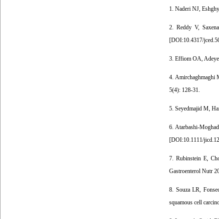
1. Naderi NJ, Eshghya
2. Reddy V, Saxena 
[
DOI:10.4317/jced.5
3. Effiom OA, Adeyemo
4. Amirchaghmaghi M,
5(4): 128-31.
5. Seyedmajid M, Ham
6. Atarbashi-Moghada
[
DOI:10.1111/jicd.1
7. Rubinstein E, Cho
Gastroenterol Nutr 20
8. Souza LR, Fonseca
squamous cell carcin