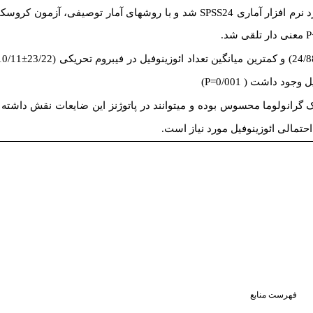
شد و با روشهای آمار توصیفی، آزمون کروسک
SPSS24
د نرم افزار آماری
معنی دار تلقی شد.
P
±
24/88) انگین تعداد ائوزینوفیل در فیبروم تحریکی (23/22
)
P
جود داشت ( 0/001
نیک گرانولوما محسوس بوده و میتوانند در پاتوژنز این ضایعات نقش داشته
تمالی ائوزینوفیل مورد نیاز است
فهرست منابع