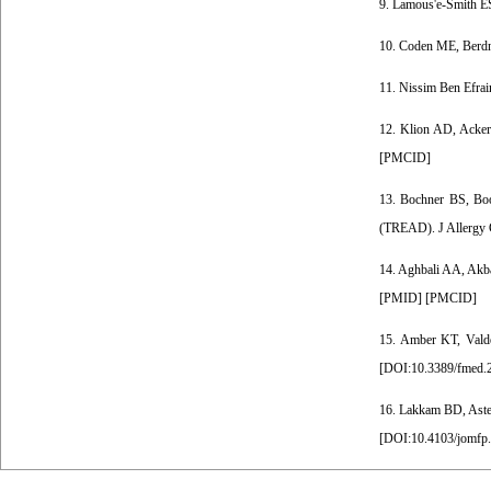
9. Lamous'e-Smith ESN
10. Coden ME, Berdni
11. Nissim Ben Efrai
12. Klion AD, Acker
[
PMCID
]
13. Bochner BS, Book
(TREAD). J Allergy 
14. Aghbali AA, Akbar
[
PMID
] [
PMCID
]
15. Amber KT, Valde
[
DOI:10.3389/fmed.
16. Lakkam BD, Astek
[
DOI:10.4103/jomf