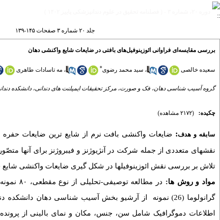
دوره ۲۰، شماره ۳ - ( فصلنامه تحقیق در علوم دندانپزشکی پاییز ۱۴۰۲ )
جلد ۲۰ شماره ۳ صفحات ۱۴۵-۱۳۹
بررسی مقایسه‌ای فراوانی ائوزینوفیل‌های بافتی در ضایعات شایع واکنشی دهان
*
مه تاسادات طاهری
،
سید محمد رضوی
،
سعیده خالصی
گروه آسیب شناسی دهان، فک و صورت، مرکز تحقیقات ایمپلنت های دندانی، دانشکده دندان
چکیده:
(۲۱۷۲ مشاهده)
:
ضایعات واکنشی بافت نرم از شایع ترین ضایعات حفره ده
سابقه و هدف
نقشهای متعددی از جمله شرکت در آنژیوژنز و فیبروژنز برای آنها متصّور
تلاش بر بررسی نقش ائوزینوفیلها در شکل گیری ضایعات واکنشی شایع .
مواد و روش ها:
گرانولوما (26) نمونه از آرشیو بخش آسیب شناسی دهان دا.
اطلاعات دموگرافیک شامل سن، جنس، مکان و نمای بالینی از پرونده 