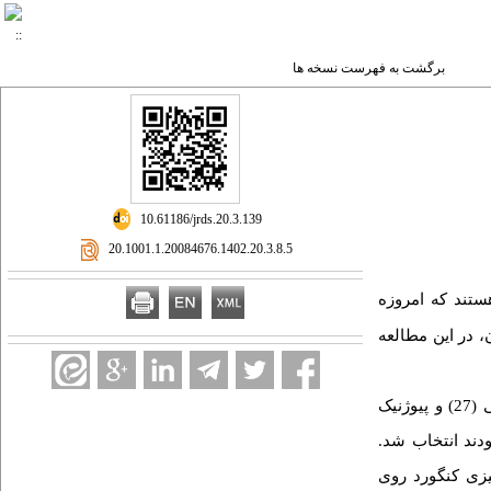
برگشت به فهرست نسخه ها
‎ 10.61186/jrds.20.3.139
‎ 20.1001.1.20084676.1402.20.3.8.5
ستند که امروزه
، در این مطالعه
در مطالعه توصیفی-تحلیلی از نوع مقطعی، ۸۰ نمونه ضایعه واکنش دهان شامل فیبروم تحریکی (27)، فیبروم اسیفیه محیطی (27) و پیوژنیک
بودند انتخاب شد
یزی کنگورد روی