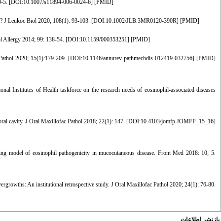
-5. [
DOI:10.1007/s11894-006-0024-6
] [
PMID
]
? J Leukoc Biol 2020; 108(1): 93-103. [
DOI:10.1002/JLB.3MR0120-390R
] [
PMID
]
 Allergy 2014; 99: 138-54. [
DOI:10.1159/000353251
] [
PMID
]
athol 2020; 15(1):179-209. [
DOI:10.1146/annurev-pathmechdis-012419-032756
] [
PMID
]
l Institutes of Health taskforce on the research needs of eosinophil-associated diseases
al cavity. J Oral Maxillofac Pathol 2018; 22(1): 147. [
DOI:10.4103/jomfp.JOMFP_15_16
]
ng model of eosinophil pathogenicity in mucocutaneous disease. Front Med 2018: 10; 5.
rowths: An institutional retrospective study. J Oral Maxillofac Pathol 2020; 24(1): 76-80.
بازنشر اطلاعات