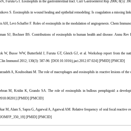
, Furuta GT. Eosinophils in the gastrointestinal tract. Curr Gastroenterol Rep 2006; 8(5): 390
kovs S. Eosinophils in wound healing and epithelial remodeling: Is coagulation a missing link
m AH, Levi-Schaffer F. Roles of eosinophils in the modulation of angiogenesis. Chem Immunol
man SJ, Bochner BS. Contributions of eosinophils to human health and disease. Annu Rev P
 W, Busse WW, Butterfield J, Furuta GT, Gleich GJ, et al. Workshop report from the nationa
Clin Immunol 2012; 130(3): 587-96. [
DOI:10.1016/j.jaci.2012.07.024
] [
PMID
] [
PMCID
]
zadeh A, Kouhsoltani M. The role of macrophages and eosinophils in reactive lesions of the or
bran M, Kridin K, Grando SA. The role of eosinophils in bullous pemphigoid: a developi
2018.00201
] [
PMID
] [
PMCID
]
ar M, Alam S, Sapra G, Agarwal A, Agarwal AM. Relative frequency of oral focal reactive overg
p.JOMFP_350_19
] [
PMID
] [
PMCID
]