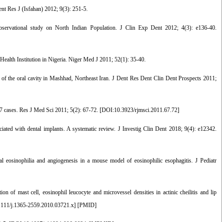
ent Res J (Isfahan) 2012; 9(3): 251-5.
bservational study on North Indian Population. J Clin Exp Dent 2012; 4(3): e136-40.
Health Institution in Nigeria. Niger Med J 2011; 52(1): 35-40.
f the oral cavity in Mashhad, Northeast Iran. J Dent Res Dent Clin Dent Prospects 2011;
7 cases. Res J Med Sci 2011; 5(2): 67-72. [
DOI:10.3923/rjmsci.2011.67.72
]
ted with dental implants. A systematic review. J Investig Clin Dent 2018; 9(4): e12342.
l eosinophilia and angiogenesis in a mouse model of eosinophilic esophagitis. J Pediatr
f mast cell, eosinophil leucocyte and microvessel densities in actinic cheilitis and lip
111/j.1365-2559.2010.03721.x
] [
PMID
]