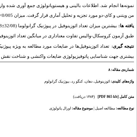
نمونه‌ها انجام شد. اطلاعات بالینی و هیستوپاتولوژی جمع آوری شده وار
من ویتنی و کای-دو مورد تجزیه و تحلیل آماری قرار گرفت. میزان 0/005>
و کمترین می
±
بیشترین میزان تعداد ائوزینوفیل در پیوژنیک گرانولوما (32/08
یافته ها:
طبق آزمون کروسکال-والیس تفاوت معناداری در میانگین تعداد ائوزینوفیل و=
نتیجه گیری
تعداد ائوزینوفیل‌ها در ضایعات مورد مطالعه به ویژه پیوژ
:
بیشتری جهت شناسایی پاتوفیزیولوژی ضایعات واکنشی و شناخت نقش اح.
شماره‌ی مقاله: ۸
بیوژنیک گرانولوم
،
کنگو رد
،
دهان
،
ائوزینوفیل
واژه‌های کلیدی:
(۱۴۸۴ دریافت)
[PDF 865 kb]
متن کامل
اورال پاتولوژی
موضوع مقاله:
|
مطالعه اصیل
نوع مطالعه: