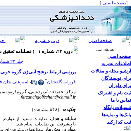
[
صفحه اصلی
]
بخش‌های اصلی
دوره ۲۳، شماره ۱ - ( فصلنامه تحقیق در علوم دندانپزشکی بهار ۱۴۰۵ )
صفحه اصلی
جلد ۲۳ شماره ۱ صفحات ۲۸-۱۰
اطلاعات نشریه
آرشیو مجله و مقالات
بررسی ارتباط ترشح آنتی‌ژن گروه خونی د
برای نویسندگان
*
فرزانه گلفشان
،
امیرعلی جان فد
برای داوران
مرکز تحقیقات ارتودنسی، گروه ارتودنسی،
ثبت نام و اشتراک
farzanehgolfeshan@chmail.ir
تماس با ما
تسهیلات پایگاه
چکیده:
(۸۴۸ مشاهده)
بانک‌ها و نمایه‌ها
سابقه و هدف
:
ضایعات سفید از عوارض ار
ثبت کد ارکید
یا پیشرفت این ضایعات انجام شد.
مواد و روش ها: