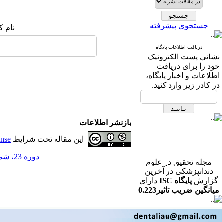
جستجوی پیشرفته
نام ک
دریافت اطلاعات پایگاه
نشانی پست الکترونیک
خود را برای دریافت
اطلاعات و اخبار پایگاه،
در کادر زیر وارد کنید.
بازنشر اطلاعات
این مقاله تحت شرایط
ense
دوره 23، شماره 1 - ( فصلنامه تحقیق در علوم دندانپزشکی بهار 1405 )
مجله تحقیق در علوم
دندانپزشکی در آخرین
گزارش
پایگاه ISC
دارای
میانگین ضریب تاثیر0.223
در رشته دندانپزشکی می
باشد.