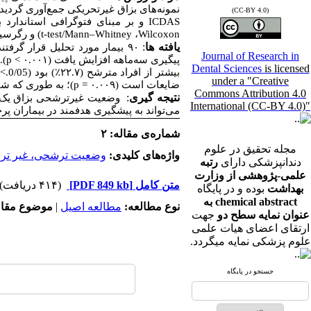
نمونه‌های بزاق غیرتحریکی جمع‌آوری گردید
(CC-BY 4.0)
ICDAS
و بر مبنای فتوگرافی استاندارد ب
Wilcoxon
،
t-test/Mann–Whitney
) و رگرسی
یافته ها
:
۹۰ بیمار مورد تحلیل قرار گرفتند که ۶۶ نفر (۷۳.۳
Journal of Research in
پیگیری سه‌ماهه افزایش یافت (۰.۰۰۱ >
p
).
Dental Sciences
is licensed
بیشتر از افراد مترشح (۲۲.۷
٪
) بود (0/05.>
under a "Creative
ضایعات است (۰.۰۰۹ =
p
)؛ به طوری که شان
Commons Attribution 4.0
ﻧﺘﻴﺠﻪ ﮔﻴﺮی
:
وضعیت غیرترشحی بزاق یک ع
International (CC-BY 4.0)"
می‌تواند به پیشگیری هدفمند در بیماران پ
شماره‌ی مقاله: ۲
مجله تحقیق در علوم
واژه‌های کلیدی:
وضعیت ترشحی، غیر ترشحی، ضایعات
دندانپزشکی دارای
رتبه
علمی-پژوهشی از وزارت
متن کامل
[PDF 849 kb]
(۴۱۴ دریافت)
بهداشت
بوده و در پایگاه
chemical abstract به
نوع مطالعه:
مطالعه اصیل
|
موضوع مقال
عنوان نمایه سطح دو
جهت
ارتقای اعضای هیات علمی
علوم پزشکی نمایه میگردد.
جستجو در پایگاه