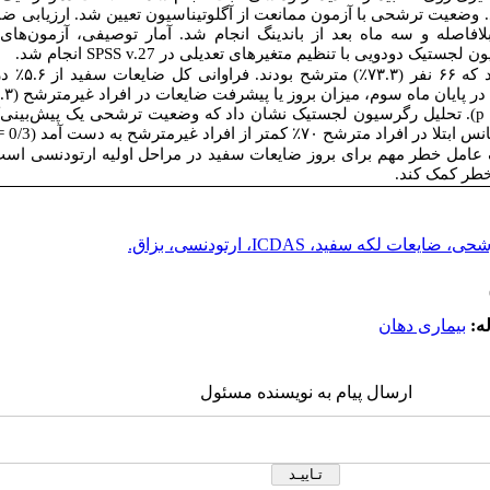
. وضعیت ترشحی با آزمون ممانعت از آگلوتیناسیون تعیین شد. ارزیابی ضای
لافاصله و سه ماه بعد از باندینگ انجام شد. آمار توصیفی، آزمون‌های 
ون لجستیک دودویی با تنظیم متغیرهای تعدیلی در
SPSS v.27
انجام شد.
٪
) مترشح بودند. فراوانی کل ضایعات سفید از ۵.۶
٪
در 
 در پایان ماه سوم، میزان بروز یا پیشرفت ضایعات در افراد غیرمترشح (۵۸.۳
p
). تحلیل رگرسیون لجستیک نشان داد که وضعیت ترشحی یک پیش‌بینی‌کنن
س ابتلا در افراد مترشح ۷۰
٪
کمتر از افراد غیرمترشح به دست آمد (0/3 =
امل خطر مهم برای بروز ضایعات سفید در مراحل اولیه ارتودنسی است
رخطر کمک کند.
 لکه سفید، ICDAS، ارتودنسی، بزاق.
ه:
بیماری دهان
ارسال پیام به نویسنده مسئول