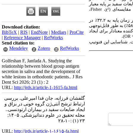
عات سفید بر پایه معیار
مقایسه‌ای (
χ²
،
Fisher
،
زمان پایه به ۳۲.۲
٪
در
٪
) به طور قابل‌توجهی
Download citation:
ده معنادار برای ایجاد
BibTeX
|
RIS
|
EndNote
|
Medlars
|
ProCite
).
OR
|
Reference Manager
|
RefWorks
. شناسایی این فنوتیپ
Send citation to:
Mendeley
Zotero
RefWorks
Golfeshan F, Janfada A. Studying the
relationship between blood group antigen
secretion in saliva and the development of
white lesions in orthodontic patients.. J Res
Dent Sci 2026; 23 (1) : 2
URL:
http://jrds.ir/article-1-1615-fa.html
گلفشان فرزانه، جان فدا امیرعلی. بررسی
ارتباط ترشح آنتی‌ژن گروه خونی در بزاق و
ایجاد ضایعات سفید در بیماران ارتودنسی..
مجله تحقیق در علوم دندانپزشکی. ۱۴۰۵;
۲۳ (۱) :۱۰-۲۸
URL:
http://jrds.ir/article-۱-۱۶۱۵-fa.html