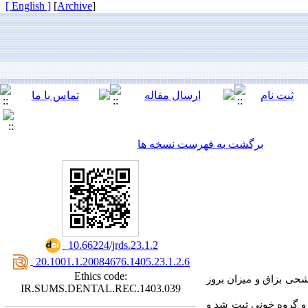
[ English ]
]
Archive
[
برگشت به فهرست نسخه ها
‎ 10.66224/jrds.23.1.2
‎ 20.1001.1.20084676.1405.23.1.2.6
Ethics code:
حی بزاق و میزان بروز
IR.SUMS.DENTAL.REC.1403.039
 دموگرافیک و گروه خونی ثبت شد و