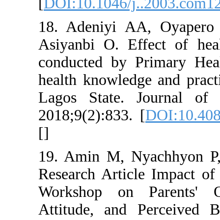
[
DOI:10.1046/j
18. Adeniyi A
Asiyanbi O. Ef
conducted by 
health knowled
Lagos State. 
2018;9(2):833.
[
]
19. Amin M, N
Research Artic
Workshop on 
Attitude, and