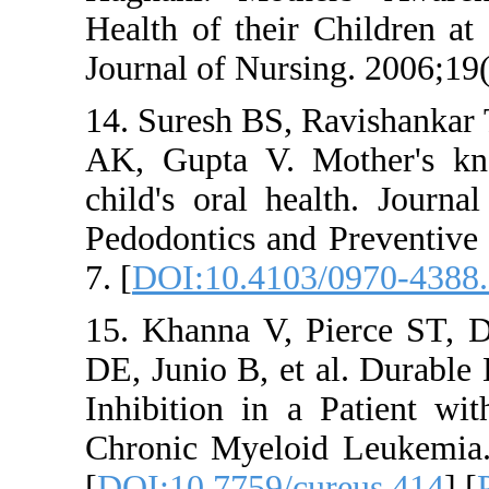
Health of their
Journal of Nurs
14. Suresh BS,
AK, Gupta V. 
child's oral he
Pedodontics and
7. [
DOI:10.410
15. Khanna V,
DE, Junio B, e
Inhibition in 
Chronic Myeloi
[
DOI:10.7759/c