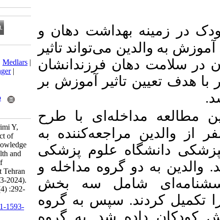
 بهداشت دهان و
ین می‌تواند تاثیر
Download citation:
دهان فرزندانشان
BibTeX
|
RIS
|
EndNote
|
Medlars
|
ProCite
|
Reference Manager
|
 تاثیر آموزش بر
RefWorks
Send citation to:
Mendeley
Zotero
RefWorks
خله‌ای با طرح
Aali N, Rashidian A, Karimi Y,
ر از والدین مراجعه‌کننده به
Afzal Soltani S. The Effect of
Education on Parents' Knowledge
اه علوم پزشکی
and Attitudes in Oral Health and
Early Childhood Caries of
و گروه مداخله و
Children Under 5 Years at Tehran
شامل سه بخش
Azad Dental School (2023-2024).
J Res Dent Sci 2025; 22 (4) :292-
د. سپس به گروه
299
URL:
http://jrds.ir/article-1-1593-
ه شد. به گروه
fa.html