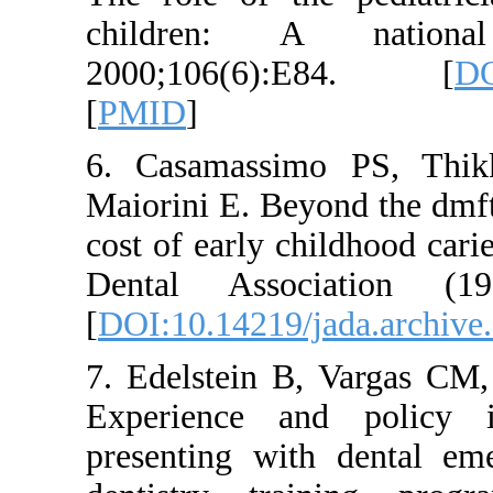
children: A
2000;106(6
[
PMID
]
6. Casamassim
Maiorini E. Be
cost of early c
Dental Assoc
[
DOI:10.14219/
7. Edelstein B
Experience an
presenting wit