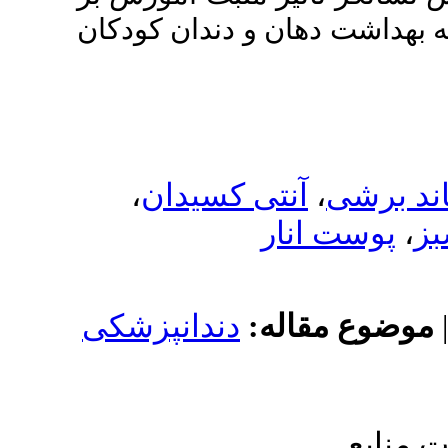
 و دندان کودکان
،
تی کسیدان
ر
له
دندانپزشکی