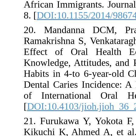
African Immigra
8. [
DOI:10.115
20. Mandann
Ramakrishna S
Effect of Ora
Knowledge, Att
Habits in 4-to 
Dental Caries I
of Internatio
[
DOI:10.4103/j
21. Furukawa Y
Kikuchi K, Ahm