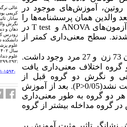
ش‌های موجود در
عالی نرگس، رشیدیان علی،
کریمی یوسف، افضل سلطانی
ن پرسشنامه‌ها را
ساناز. تاثیر آموزش بر آگاهی و
نگرش والدین در زمینه بهداشت
در
T test
و
ANO
دهان و دندان و پوسیدگی های
ی‌داری کمتر از
زودرس کودکان زیر ۵ سال در
دانشکده دندانپزشکی دانشگاه
علوم پزشکی آزاد اسلامی تهران در
سال ۱۴۰۲-۱۴۰۳. مجله تحقیق در
ز بین شرکت‌کنندگان 73 زن و 27 مرد وجود داشت
علوم دندانپزشکی. ۱۴۰۴; ۲۲ (۴)
:۲۹۲-۲۹۹
 معنی‌داری یافت
URL:
http://jrds.ir/article-۱-۱۵۹۳-
). روه قبل از
fa.html
). بعد از آموزش
ه طور معنی‌داری
له بیشتر از گروه
ر مثبت آموزش بر