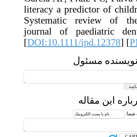
literacy a pred
Systematic rev
journal of pae
[
DOI:10.1111/i
ول
ه