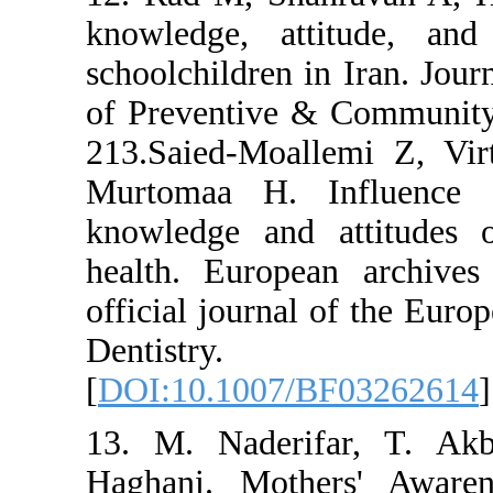
knowledge, at
schoolchildren 
of Preventive 
213.Saied-Moal
Murtomaa H. 
knowledge and 
health. Europe
official journa
Dentistr
[
DOI:10.1007/
13. M. Naderi
Haghani. Moth