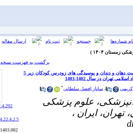
[ English ]
]
Archive
[
برگشت به فهرست نسخه ها
تاثیر آموزش بر آگاهی و نگرش والدین در زمینه بهداشت دهان و دندان و پوسیدگی های زودرس کودکان زیر 5
*
ل سلطانی
لوم پزشکی
‎ 10.66224/jrds.22.4.292
ران
20.1001.1.20084676.1404.22.4.2.5
Ethics code:
IR.IAU.DENTAL.REC.1403.002