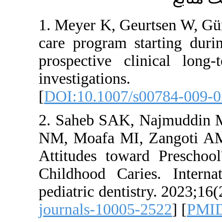
1. Meyer K, Geu
care program s
prospective cl
investiga
[
DOI:10.1007/
2. Saheb SAK,
NM, Moafa MI,
Attitudes towa
Childhood Cari
pediatric dentis
journals-10005