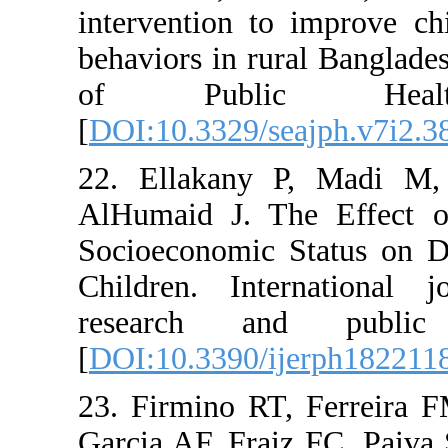
intervention to
behaviors in ru
of Public
[
DOI:10.3329/s
22. Ellakany
AlHumaid J. T
Socioeconomic
Children. Int
research an
[
DOI:10.3390/i
23. Firmino RT
Garcia AF, Frai