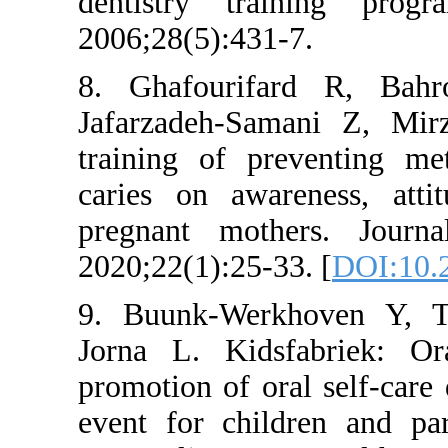
dentistry tra
2006;28(5):431
8. Ghafourif
Jafarzadeh-Sa
training of p
caries on awa
pregnant mot
2020;22(1):25-3
9. Buunk-Werk
Jorna L. Kids
promotion of or
event for chil