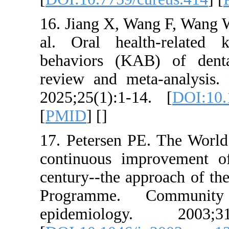
16. Jiang X, W
al. Oral heal
behaviors (KA
review and me
2025;25(1):1-1
[
PMID
] [
]
17. Petersen P
continuous im
century--the a
Programme. 
epidemiol